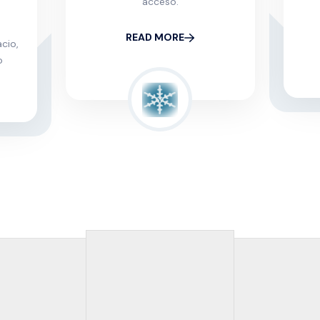
acceso.
READ MORE
cio,
o