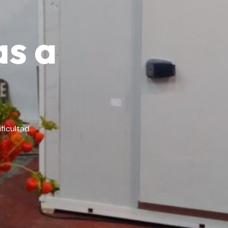
as a
ficultad