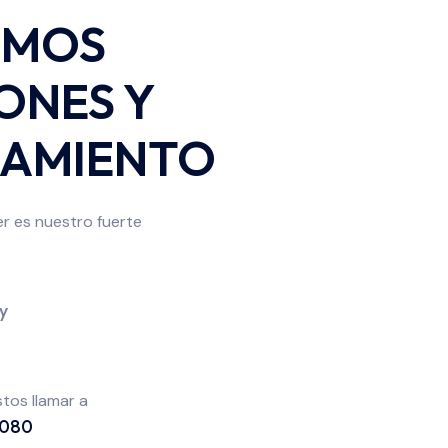
EMOS
ONES Y
RAMIENTO
iler es nuestro fuerte
y
tos llamar a
 080