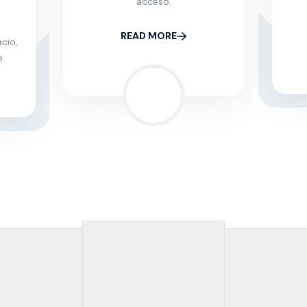
acceso.
READ MORE
cio,
o