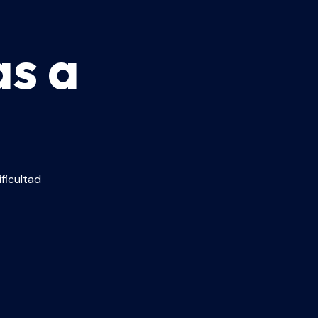
as a
ficultad