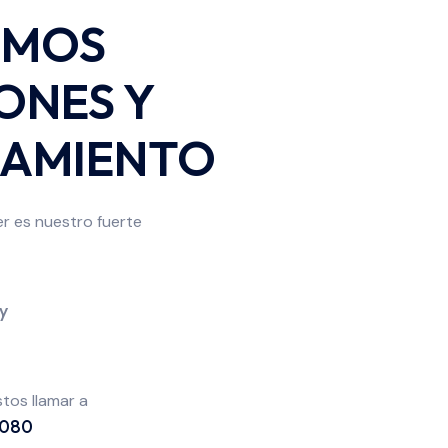
EMOS
ONES Y
RAMIENTO
iler es nuestro fuerte
y
tos llamar a
 080