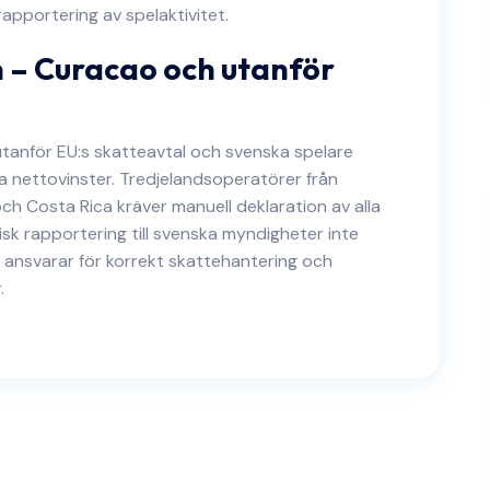
apportering av spelaktivitet.
n – Curacao och utanför
utanför EU:s skatteavtal och svenska spelare
la nettovinster. Tredjelandsoperatörer från
ch Costa Rica kräver manuell deklaration av alla
k rapportering till svenska myndigheter inte
va ansvarar för korrekt skattehantering och
.