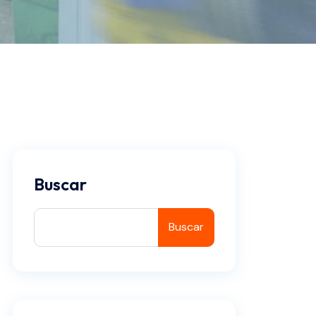
Buscar
Buscar