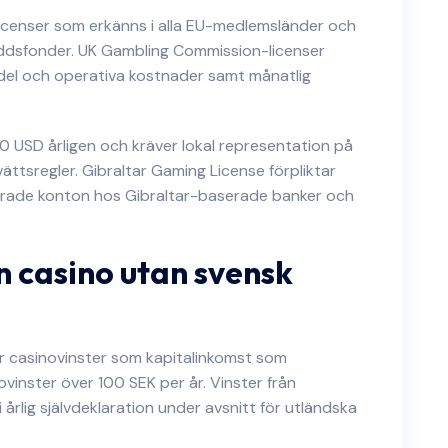
icenser som erkänns i alla EU-medlemsländer och
skyddsfonder. UK Gambling Commission-licenser
del och operativa kostnader samt månatlig
USD årligen och kräver lokal representation på
tsregler. Gibraltar Gaming License förpliktar
gerade konton hos Gibraltar-baserade banker och
n casino utan svensk
r casinovinster som kapitalinkomst som
inster över 100 SEK per år. Vinster från
årlig självdeklaration under avsnitt för utländska