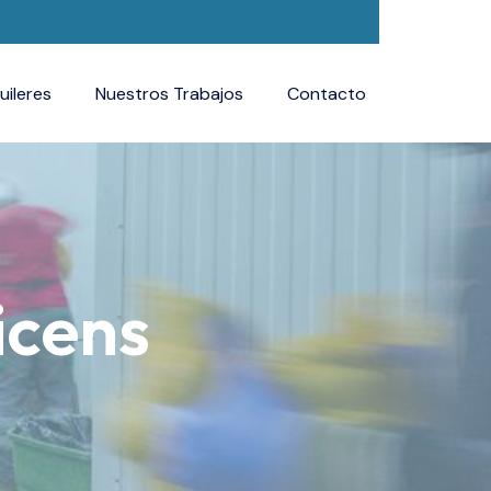
uileres
Nuestros Trabajos
Contacto
icens