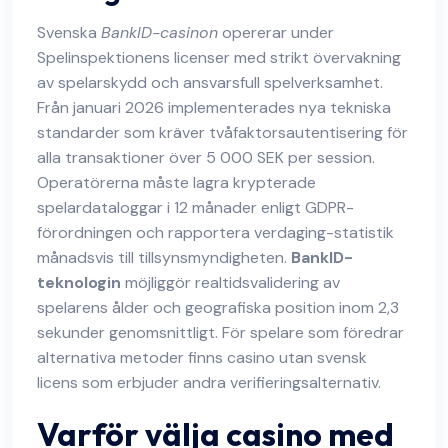
Svenska
BankID-casinon
opererar under
Spelinspektionens licenser med strikt övervakning
av spelarskydd och ansvarsfull spelverksamhet.
Från januari 2026 implementerades nya tekniska
standarder som kräver tvåfaktorsautentisering för
alla transaktioner över 5 000 SEK per session.
Operatörerna måste lagra krypterade
spelardataloggar i 12 månader enligt GDPR-
förordningen och rapportera verdaging-statistik
månadsvis till tillsynsmyndigheten.
BankID-
teknologin
möjliggör realtidsvalidering av
spelarens ålder och geografiska position inom 2,3
sekunder genomsnittligt. För spelare som föredrar
alternativa metoder finns
casino utan svensk
licens
som erbjuder andra verifieringsalternativ.
Varför välja casino med