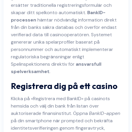
ersätter traditionella registreringsformulär och
skapar ditt spelkonto automatiskt.
BankID-
processen
hämtar nödvändig information direkt
från din banks säkra databas och överför endast
verifierad data till casinooperatören. Systemet
genererar unika spelarprofiler baserat på
personnummer och automatiskt implementerar
regulatoriska begränsningar enligt
Spelinspektionens direktiv för
ansvarsfull
spelverksamhet
.
Registrera dig på ett casino
Klicka på «Registrera med BankID» på casinots
hemsida och välj din bank från listan över
auktoriserade finansinstitut. Öppna
BankID-appen
på din smartphone när prompted och bekräfta
identitetsverifieringen genom fingeravtryck,