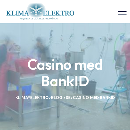
Casino med
BankID
KLIMAYELEKTRO
BLOG
SE
CASINO MED BANKID
>
>
>