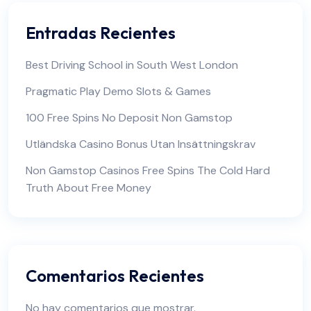
Entradas Recientes
Best Driving School in South West London
Pragmatic Play Demo Slots & Games
100 Free Spins No Deposit Non Gamstop
Utländska Casino Bonus Utan Insättningskrav
Non Gamstop Casinos Free Spins The Cold Hard
Truth About Free Money
Comentarios Recientes
No hay comentarios que mostrar.