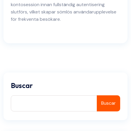
kontosession innan fullständig autentisering
slutförs, vilket skapar sömlös användarupplevelse
för frekventa besökare.
Buscar
Buscar