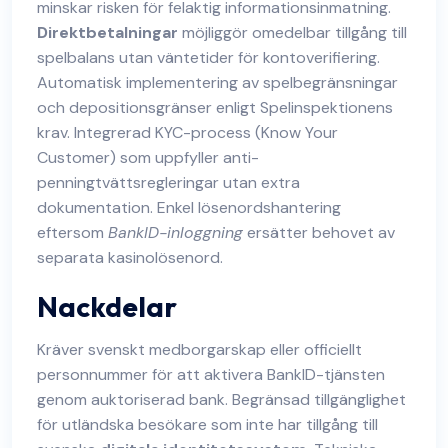
minskar risken för felaktig informationsinmatning.
Direktbetalningar
möjliggör omedelbar tillgång till
spelbalans utan väntetider för kontoverifiering.
Automatisk implementering av spelbegränsningar
och depositionsgränser enligt Spelinspektionens
krav. Integrerad KYC-process (Know Your
Customer) som uppfyller anti-
penningtvättsregleringar utan extra
dokumentation. Enkel lösenordshantering
eftersom
BankID-inloggning
ersätter behovet av
separata kasinolösenord.
Nackdelar
Kräver svenskt medborgarskap eller officiellt
personnummer för att aktivera BankID-tjänsten
genom auktoriserad bank. Begränsad tillgänglighet
för utländska besökare som inte har tillgång till